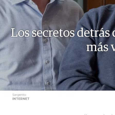
Los secretos detrás 
más v
Sargento
INTERNET