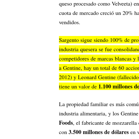
queso procesado como Velveeta) en 
cuota de mercado creció un 20% has
vendidos.
Sargento sigue siendo 100% de prop
industria quesera se fue consolidan
competidores de marcas blancas y la
a Gentine, hay un total de 60 accion
2012) y Leonard Gentine (fallecid
1.100 millones de
tiene un valor de
La propiedad familiar es más común
industria alimentaria, y los Gentin
Foods
, el fabricante de mozzarell
3.500 millones de dólares
con
en v