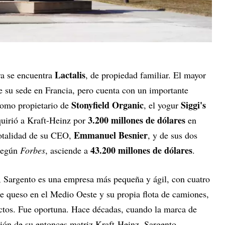
Lactalis
ra se encuentra
, de propiedad familiar. El mayor
e su sede en Francia, pero cuenta con un importante
Stonyfield Organic
Siggi's
como propietario de
, el yogur
3.200 millones de dólares
quirió a Kraft-Heinz por
en
Emmanuel Besnier
totalidad de su CEO,
, y de sus dos
43.200 millones de dólares
según
Forbes
, asciende a
.
, Sargento es una empresa más pequeña y ágil, con cuatro
de queso en el Medio Oeste y su propia flota de camiones,
ctos. Fue oportuna. Hace décadas, cuando la marca de
ión de su entonces matriz Kraft-Heinz, Sargento