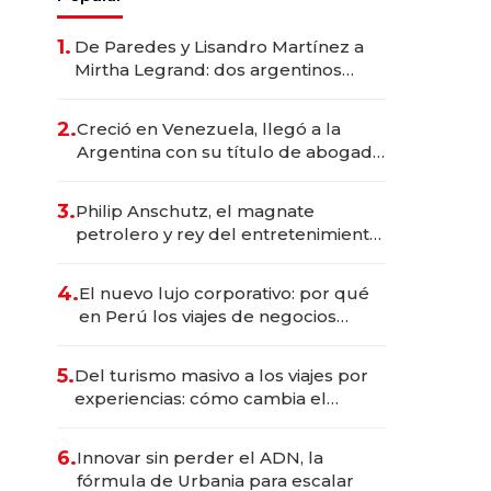
1.
De Paredes y Lisandro Martínez a
Mirtha Legrand: dos argentinos
impulsan el negocio del wellness
deportivo y el cuidado corporal
2.
Creció en Venezuela, llegó a la
Argentina con su título de abogado
y construyó un imperio
gastronómico que revoluciona las
3.
Philip Anschutz, el magnate
marcas "fast premium"
petrolero y rey del entretenimiento
que va por la licitación de
Tecnópolis junto a Fénix
4.
El nuevo lujo corporativo: por qué
en Perú los viajes de negocios
dejan de ser reuniones para
convertirse en experiencias
5.
Del turismo masivo a los viajes por
transformadoras
experiencias: cómo cambia el
negocio de la asistencia al viajero
6.
Innovar sin perder el ADN, la
fórmula de Urbania para escalar