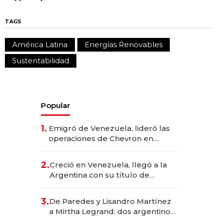
TAGS
América Latina
Energías Renovables
Sustentabilidad
Popular
1.
Emigró de Venezuela, lideró las
operaciones de Chevron en
EE.UU. y hoy es la única mujer
CEO en Vaca Muerta
2.
Creció en Venezuela, llegó a la
Argentina con su título de
abogado y construyó un imperio
gastronómico que revoluciona
3.
De Paredes y Lisandro Martínez
las marcas "fast premium"
a Mirtha Legrand: dos argentinos