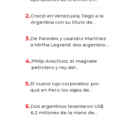
EE.UU. y hoy es la única mujer
CEO en Vaca Muerta
2.
Creció en Venezuela, llegó a la
Argentina con su título de
abogado y construyó un imperio
gastronómico que revoluciona
3.
De Paredes y Lisandro Martínez
las marcas "fast premium"
a Mirtha Legrand: dos argentinos
impulsan el negocio del wellness
deportivo y el cuidado corporal
4.
Philip Anschutz, el magnate
petrolero y rey del
entretenimiento que va por la
licitación de Tecnópolis junto a
5.
El nuevo lujo corporativo: por
Fénix
qué en Perú los viajes de
negocios dejan de ser reuniones
para convertirse en experiencias
6.
Dos argentinos levantaron US$
transformadoras
6,2 millones de la mano de
Rauch, Englebienne y Woloski