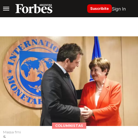
Sign In
Suscribite
COLUMNISTAS
Massa fmi
S