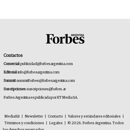
Contactos
Comercial:
publicidad@forbesargentina.com
Editorial:
info@forbesargentina.com
Summit:
summitforbes@forbesargentina.com
Suscripciones:
suscripciones@forbes.ar
Forbes Argentina es publicada por HT Media SA.
MediaKit
|
Newsletter
|
Contacto
|
Valores y estándares editoriales
|
Términos y condiciones
|
Legales
|
© 2026. Forbes Argentina. Todos
los derechos reservados.