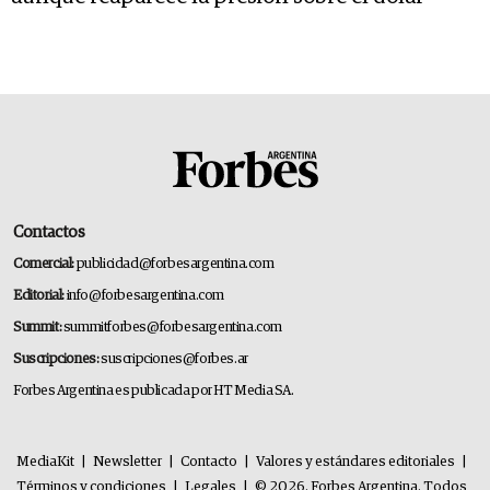
Contactos
Comercial:
publicidad@forbesargentina.com
Editorial:
info@forbesargentina.com
Summit:
summitforbes@forbesargentina.com
Suscripciones:
suscripciones@forbes.ar
Forbes Argentina es publicada por HT Media SA.
MediaKit
|
Newsletter
|
Contacto
|
Valores y estándares editoriales
|
Términos y condiciones
|
Legales
|
© 2026. Forbes Argentina. Todos