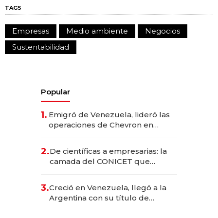
TAGS
Empresas
Medio ambiente
Negocios
Sustentabilidad
Popular
1.
Emigró de Venezuela, lideró las
operaciones de Chevron en
EE.UU. y hoy es la única mujer
CEO en Vaca Muerta
2.
De científicas a empresarias: la
camada del CONICET que
levantó más de US$ 40 millones
para fundar startups biotech
3.
Creció en Venezuela, llegó a la
Argentina con su título de
abogado y construyó un imperio