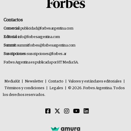
Contactos
Comercial:
publicidad@forbesargentina.com
Editorial:
info@forbesargentina.com
Summit:
summitforbes@forbesargentina.com
Suscripciones:
suscripciones@forbes.ar
Forbes Argentina es publicada por HT Media SA.
MediaKit
|
Newsletter
|
Contacto
|
Valores y estándares editoriales
|
Términos y condiciones
|
Legales
|
© 2026. Forbes Argentina. Todos
los derechos reservados.