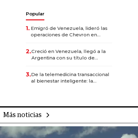
Popular
1.
Emigró de Venezuela, lideró las
operaciones de Chevron en
EE.UU. y hoy es la única mujer
CEO en Vaca Muerta
2.
Creció en Venezuela, llegó a la
Argentina con su título de
abogado y construyó un imperio
gastronómico que revoluciona
3.
De la telemedicina transaccional
las marcas "fast premium"
al bienestar inteligente: la
evolución de doc24 para
transformar a las organizaciones
Más noticias