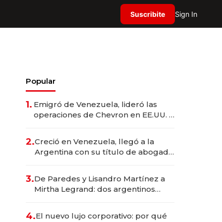
Suscribite
Sign In
Popular
1.
Emigró de Venezuela, lideró las
operaciones de Chevron en EE.UU. y
hoy es la única mujer CEO en Vaca
Muerta
2.
Creció en Venezuela, llegó a la
Argentina con su título de abogado
y construyó un imperio
gastronómico que revoluciona las
3.
De Paredes y Lisandro Martínez a
marcas "fast premium"
Mirtha Legrand: dos argentinos
impulsan el negocio del wellness
deportivo y el cuidado corporal
4.
El nuevo lujo corporativo: por qué