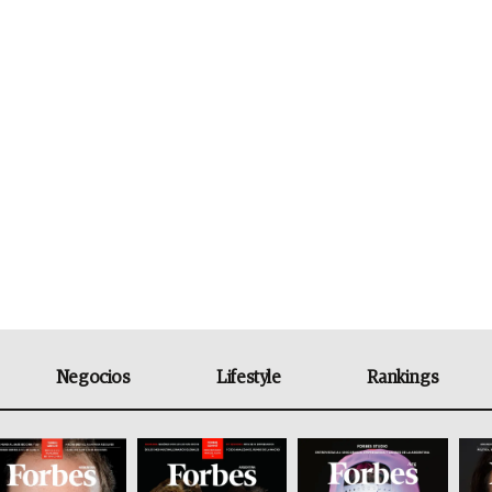
Negocios
Lifestyle
Rankings