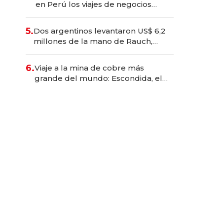
en Perú los viajes de negocios
dejan de ser reuniones para
convertirse en experiencias
5.
Dos argentinos levantaron US$ 6,2
transformadoras
millones de la mano de Rauch,
Englebienne y Woloski
6.
Viaje a la mina de cobre más
grande del mundo: Escondida, el
gigante chileno que exporta US$
14.000 millones anuales