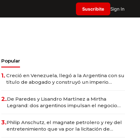
Suscribite
Sign In
Popular
1.
Creció en Venezuela, llegó a la Argentina con su
título de abogado y construyó un imperio
gastronómico que revoluciona las marcas "fast
premium"
2.
De Paredes y Lisandro Martínez a Mirtha
Legrand: dos argentinos impulsan el negocio
del wellness deportivo y el cuidado corporal
3.
Philip Anschutz, el magnate petrolero y rey del
entretenimiento que va por la licitación de
Tecnópolis junto a Fénix