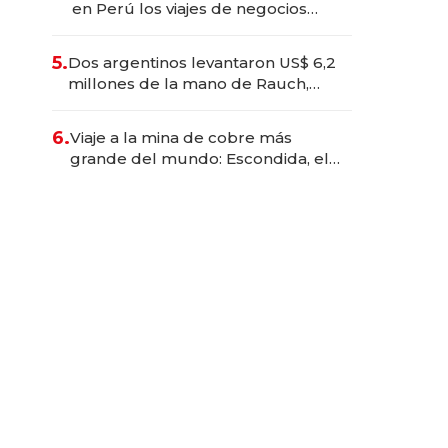
en Perú los viajes de negocios
dejan de ser reuniones para
convertirse en experiencias
5.
Dos argentinos levantaron US$ 6,2
transformadoras
millones de la mano de Rauch,
Englebienne y Woloski
6.
Viaje a la mina de cobre más
grande del mundo: Escondida, el
gigante chileno que exporta US$
14.000 millones anuales