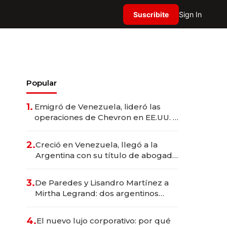
Suscribite
Sign In
Popular
1.
Emigró de Venezuela, lideró las
operaciones de Chevron en EE.UU. y
hoy es la única mujer CEO en Vaca
Muerta
2.
Creció en Venezuela, llegó a la
Argentina con su título de abogado
y construyó un imperio
gastronómico que revoluciona las
3.
De Paredes y Lisandro Martínez a
marcas "fast premium"
Mirtha Legrand: dos argentinos
impulsan el negocio del wellness
deportivo y el cuidado corporal
4.
El nuevo lujo corporativo: por qué