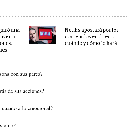
guró una
Netflix apostará por los
invertir
contenidos en directo:
lones:
cuándo y cómo lo hará
anes
rsona con sus pares?
trás de sus acciones?
n cuanto a lo emocional?
es o no?