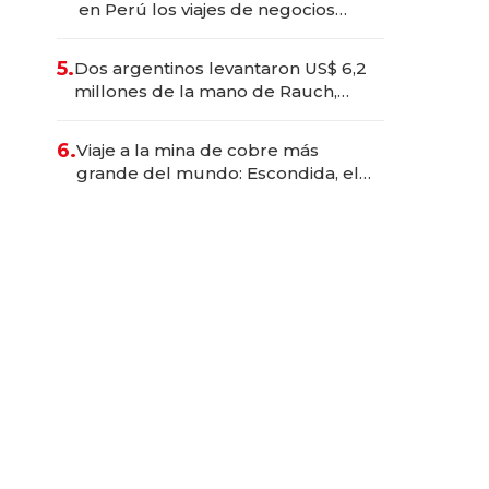
en Perú los viajes de negocios
dejan de ser reuniones para
convertirse en experiencias
5.
Dos argentinos levantaron US$ 6,2
transformadoras
millones de la mano de Rauch,
Englebienne y Woloski
6.
Viaje a la mina de cobre más
grande del mundo: Escondida, el
gigante chileno que exporta US$
14.000 millones anuales