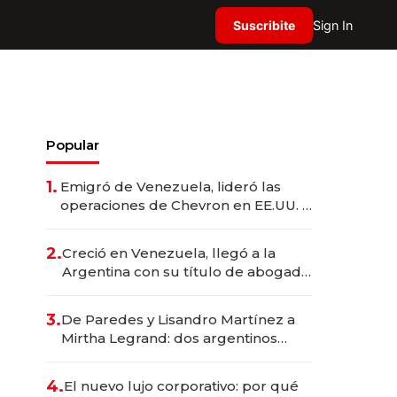
Suscribite
Sign In
Popular
1.
Emigró de Venezuela, lideró las
operaciones de Chevron en EE.UU. y
hoy es la única mujer CEO en Vaca
Muerta
2.
Creció en Venezuela, llegó a la
Argentina con su título de abogado
y construyó un imperio
gastronómico que revoluciona las
3.
De Paredes y Lisandro Martínez a
marcas "fast premium"
Mirtha Legrand: dos argentinos
impulsan el negocio del wellness
deportivo y el cuidado corporal
4.
El nuevo lujo corporativo: por qué