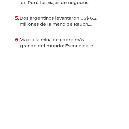
en Perú los viajes de negocios
dejan de ser reuniones para
convertirse en experiencias
5.
Dos argentinos levantaron US$ 6,2
transformadoras
millones de la mano de Rauch,
Englebienne y Woloski
6.
Viaje a la mina de cobre más
grande del mundo: Escondida, el
gigante chileno que exporta US$
14.000 millones anuales