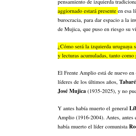
pensamiento de izquierda tradicion
aggiornado estará presente
en esa l
burocracia, para dar espacio a la i
de Mujica, que puso en riesgo su vid
¿Cómo será la izquierda uruguaya si
y lecturas acumuladas, tanto como 
El Frente Amplio está de nuevo en e
Tabaré
líderes de los últimos años,
José Mujica
(1935-2025), y no pud
Lí
Y antes había muerto el general
Amplio (1916-2004). Antes, antes q
Ro
había muerto el líder comunista