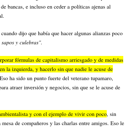
de bancas, e incluso en ceder a políticas ajenas al
l.
o cuando dijo que había que hacer algunas alianzas poco
 sapos y culebras".
rporar fórmulas de capitalismo arriesgado y de medidas
en la izquierda, y hacerlo sin que nadie le acuse de
 Eso ha sido un punto fuerte del veterano tupamaro,
ara atraer inversión y negocios, sin que se le acuse de
mbientalista y con el ejemplo de vivir con poco
, sin
a mesa de compañeros y las charlas entre amigos. Eso le