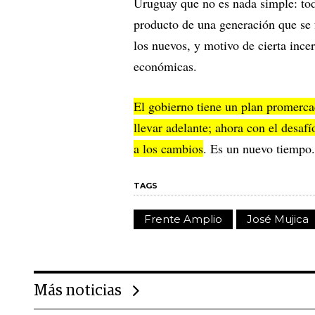
Uruguay que no es nada simple: tod
producto de una generación que se f
los nuevos, y motivo de cierta ince
económicas.
El gobierno tiene un plan promercad
llevar adelante; ahora con el desafí
a los cambios
. Es un nuevo tiempo.
TAGS
Frente Amplio
José Mujica
Más noticias