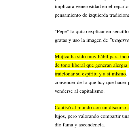
implicara generosidad en el reparto 
pensamiento de izquierda tradiciona
"Pepe" lo quiso explicar en sencill
gratas y uso la imagen de
"tragarse
Mujica ha sido muy hábil para inco
de tono liberal que generan alergia 
traicionar su espíritu y a sí mismo
.
convencer de lo que hay que hacer p
venderse al capitalismo.
Cautivó al mundo con un discurso a
lujos, pero valorando compartir un
dio fama y ascendencia.