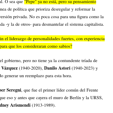
al. O sea que
"Pepe" ya no está, pero su pensamiento
ínea de política que prioriza desregular y reformar la
nversión privada. No es poca cosa para una figura como la
a -y la de otros- para desmantelar el sistema capitalista.
n el liderazgo de personalidades fuertes, con experiencia
para que los consideraran como sabios?
l gobierno, pero no tiene ya la contundente tríada de
 Vázquez
Danilo Astori
(1940-2020),
(1940-2023) y
o generar un reemplazo para esta hora.
ber Seregni
, que fue el primer líder común del Frente
ue eso y antes que cayera el muro de Berlín y la URSS,
dney Arismendi
(1913-1989).