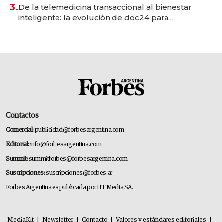
premium"
3.
De la telemedicina transaccional al bienestar
inteligente: la evolución de doc24 para
transformar a las organizaciones
Contactos
Comercial:
publicidad@forbesargentina.com
Editorial:
info@forbesargentina.com
Summit:
summitforbes@forbesargentina.com
Suscripciones:
suscripciones@forbes.ar
Forbes Argentina es publicada por HT Media SA.
MediaKit
|
Newsletter
|
Contacto
|
Valores y estándares editoriales
|