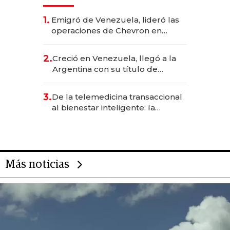
1.
Emigró de Venezuela, lideró las
operaciones de Chevron en
EE.UU. y hoy es la única mujer
CEO en Vaca Muerta
2.
Creció en Venezuela, llegó a la
Argentina con su título de
abogado y construyó un imperio
gastronómico que revoluciona
3.
De la telemedicina transaccional
las marcas "fast premium"
al bienestar inteligente: la
evolución de doc24 para
transformar a las organizaciones
Más noticias