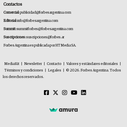
Contactos
Comercial:
publicidad@forbesargentina.com
Editorial:
info@forbesargentina.com
Summit:
summitforbes@forbesargentina.com
Suscripciones:
suscripciones@forbes.ar
Forbes Argentina es publicada por HT Media SA.
MediaKit
|
Newsletter
|
Contacto
|
Valores y estándares editoriales
|
Términos y condiciones
|
Legales
|
© 2026. Forbes Argentina. Todos
los derechos reservados.