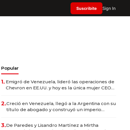
Suscribite
Sign In
Popular
1.
Emigró de Venezuela, lideró las operaciones de
Chevron en EE.UU. y hoy es la única mujer CEO
en Vaca Muerta
2.
Creció en Venezuela, llegó a la Argentina con su
título de abogado y construyó un imperio
gastronómico que revoluciona las marcas "fast
premium"
3.
De Paredes y Lisandro Martínez a Mirtha