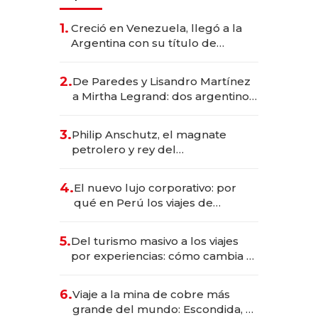
1.
Creció en Venezuela, llegó a la
Argentina con su título de
abogado y construyó un imperio
gastronómico que revoluciona
2.
De Paredes y Lisandro Martínez
las marcas "fast premium"
a Mirtha Legrand: dos argentinos
impulsan el negocio del wellness
deportivo y el cuidado corporal
3.
Philip Anschutz, el magnate
petrolero y rey del
entretenimiento que va por la
licitación de Tecnópolis junto a
4.
El nuevo lujo corporativo: por
Fénix
qué en Perú los viajes de
negocios dejan de ser reuniones
para convertirse en experiencias
5.
Del turismo masivo a los viajes
transformadoras
por experiencias: cómo cambia el
negocio de la asistencia al viajero
6.
Viaje a la mina de cobre más
grande del mundo: Escondida, el