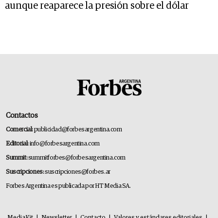
aunque reaparece la presión sobre el dólar
Contactos
Comercial:
publicidad@forbesargentina.com
Editorial:
info@forbesargentina.com
Summit:
summitforbes@forbesargentina.com
Suscripciones:
suscripciones@forbes.ar
Forbes Argentina es publicada por HT Media SA.
MediaKit
|
Newsletter
|
Contacto
|
Valores y estándares editoriales
|