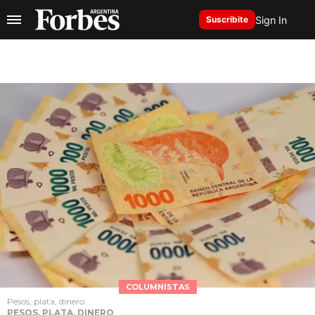
Sign In
Suscribite
COLUMNISTAS
Pesos, plata, dinero
PESOS, PLATA, DINERO