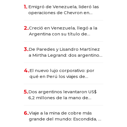
1.
Emigró de Venezuela, lideró las
operaciones de Chevron en
EE.UU. y hoy es la única mujer
CEO en Vaca Muerta
2.
Creció en Venezuela, llegó a la
Argentina con su título de
abogado y construyó un imperio
gastronómico que revoluciona
3.
De Paredes y Lisandro Martínez
las marcas "fast premium"
a Mirtha Legrand: dos argentinos
impulsan el negocio del wellness
deportivo y el cuidado corporal
4.
El nuevo lujo corporativo: por
qué en Perú los viajes de
negocios dejan de ser reuniones
para convertirse en experiencias
5.
Dos argentinos levantaron US$
transformadoras
6,2 millones de la mano de
Rauch, Englebienne y Woloski
6.
Viaje a la mina de cobre más
grande del mundo: Escondida, el
gigante chileno que exporta US$