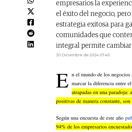
empresarios la experienci
el éxito del negocio, p
estrategia exitosa para 
comunidades que contemp
integral permite cambiar 
30 Diciembre de 2024 07.40
E
n el mundo de los negocios 
marcar la diferencia entre el
atrapadas en una paradoja: 
positivas de manera constante, son 
Según una encuesta de este año
pu
94% de los empresarios encuestados