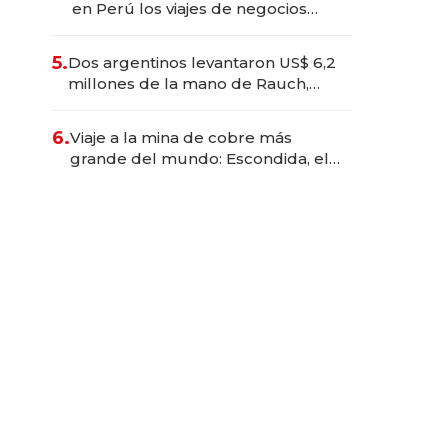
en Perú los viajes de negocios
dejan de ser reuniones para
convertirse en experiencias
5.
Dos argentinos levantaron US$ 6,2
transformadoras
millones de la mano de Rauch,
Englebienne y Woloski
6.
Viaje a la mina de cobre más
grande del mundo: Escondida, el
gigante chileno que exporta US$
14.000 millones anuales