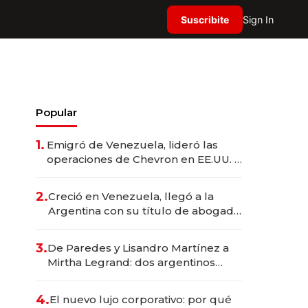
Suscribite
Sign In
Popular
1.
Emigró de Venezuela, lideró las
operaciones de Chevron en EE.UU. y
hoy es la única mujer CEO en Vaca
Muerta
2.
Creció en Venezuela, llegó a la
Argentina con su título de abogado
y construyó un imperio
gastronómico que revoluciona las
3.
De Paredes y Lisandro Martínez a
marcas "fast premium"
Mirtha Legrand: dos argentinos
impulsan el negocio del wellness
deportivo y el cuidado corporal
4.
El nuevo lujo corporativo: por qué