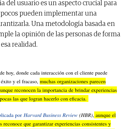
a del usuario es un aspecto crucial para
ero pocos pueden implementar una
garantizarla. Una metodología basada en
le la opinión de las personas de forma
esa realidad.
de hoy, donde cada interacción con el cliente puede
 éxito y el fracaso,
muchas organizaciones parecen
aunque reconocen la importancia de brindar experiencias
pocas las que logran hacerlo con eficacia.
blicada por
Harvard Business Review
(HBR)
,
aunque el
 reconoce que garantizar experiencias consistentes y