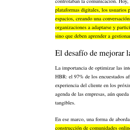
controlaban la comunicación. Hoy,
plataformas digitales, los usuarios
espacios, creando una conversación 
organizaciones a adaptarse y partic
sino que deben aprender a gestiona
El desafío de mejorar 
La importancia de optimizar las int
HBR: el 97% de los encuestados af
experiencia del cliente en los próx
agenda de las empresas, aún queda e
tangibles.
En ese marco, una forma de abordar
construcción de comunidades onlin