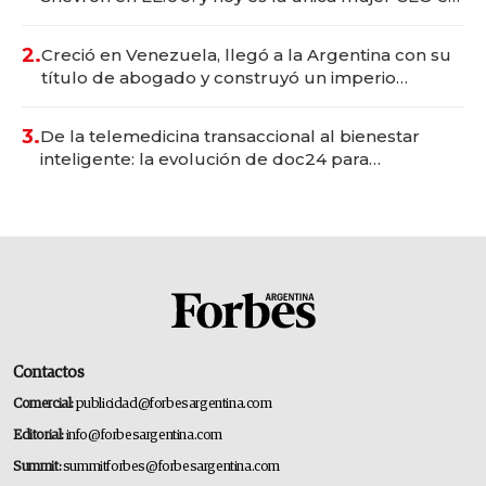
Vaca Muerta
2.
Creció en Venezuela, llegó a la Argentina con su
título de abogado y construyó un imperio
gastronómico que revoluciona las marcas "fast
premium"
3.
De la telemedicina transaccional al bienestar
inteligente: la evolución de doc24 para
transformar a las organizaciones
Contactos
Comercial:
publicidad@forbesargentina.com
Editorial:
info@forbesargentina.com
Summit:
summitforbes@forbesargentina.com