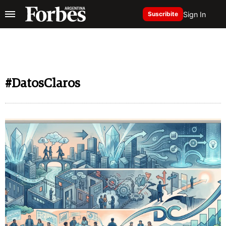
Sign In
Suscribite
#DatosClaros