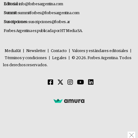
Editorial:
info@forbesargentina.com
Summit:
summitforbes@forbesargentina.com
Suscripciones:
suscripciones@forbes.ar
Forbes Argentina es publicada por HT Media SA.
MediaKit
|
Newsletter
|
Contacto
|
Valores y estándares editoriales
|
Términos y condiciones
|
Legales
|
© 2026. Forbes Argentina. Todos
los derechos reservados.