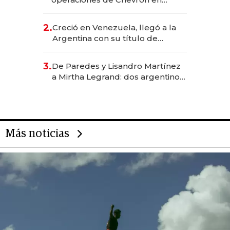
EE.UU. y hoy es la única mujer
CEO en Vaca Muerta
2.
Creció en Venezuela, llegó a la
Argentina con su título de
abogado y construyó un imperio
gastronómico que revoluciona
3.
De Paredes y Lisandro Martínez
las marcas "fast premium"
a Mirtha Legrand: dos argentinos
impulsan el negocio del wellness
deportivo y el cuidado corporal
Más noticias