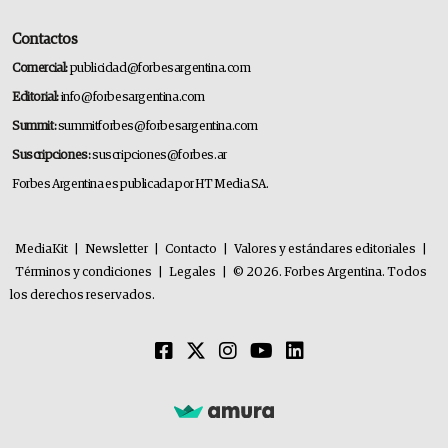
Contactos
Comercial:
publicidad@forbesargentina.com
Editorial:
info@forbesargentina.com
Summit:
summitforbes@forbesargentina.com
Suscripciones:
suscripciones@forbes.ar
Forbes Argentina es publicada por HT Media SA.
MediaKit
|
Newsletter
|
Contacto
|
Valores y estándares editoriales
|
Términos y condiciones
|
Legales
|
© 2026. Forbes Argentina. Todos
los derechos reservados.