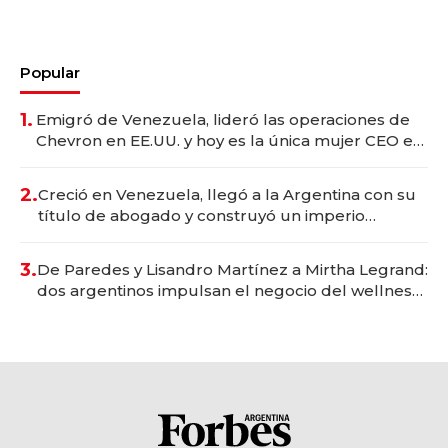
Popular
1.
Emigró de Venezuela, lideró las operaciones de
Chevron en EE.UU. y hoy es la única mujer CEO en
Vaca Muerta
2.
Creció en Venezuela, llegó a la Argentina con su
título de abogado y construyó un imperio
gastronómico que revoluciona las marcas "fast
premium"
3.
De Paredes y Lisandro Martínez a Mirtha Legrand:
dos argentinos impulsan el negocio del wellness
deportivo y el cuidado corporal