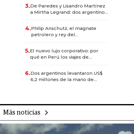
gastronómico que revoluciona
3.
De Paredes y Lisandro Martínez
las marcas "fast premium"
a Mirtha Legrand: dos argentinos
impulsan el negocio del wellness
deportivo y el cuidado corporal
4.
Philip Anschutz, el magnate
petrolero y rey del
entretenimiento que va por la
licitación de Tecnópolis junto a
5.
El nuevo lujo corporativo: por
Fénix
qué en Perú los viajes de
negocios dejan de ser reuniones
para convertirse en experiencias
6.
Dos argentinos levantaron US$
transformadoras
6,2 millones de la mano de
Rauch, Englebienne y Woloski
Más noticias