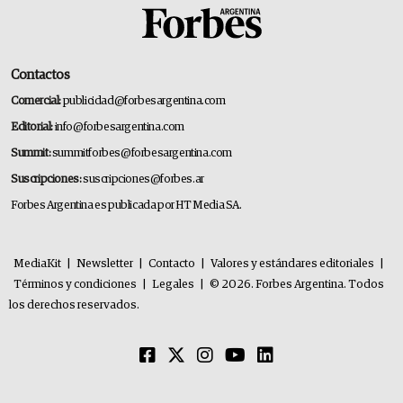
Contactos
Comercial:
publicidad@forbesargentina.com
Editorial:
info@forbesargentina.com
Summit:
summitforbes@forbesargentina.com
Suscripciones:
suscripciones@forbes.ar
Forbes Argentina es publicada por HT Media SA.
MediaKit
|
Newsletter
|
Contacto
|
Valores y estándares editoriales
|
Términos y condiciones
|
Legales
|
© 2026. Forbes Argentina. Todos
los derechos reservados.