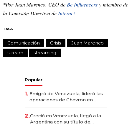
*Por Juan Marenco, CEO de
Be Influencers
y miembro de
la Comisión Directiva de
Interact
.
TAGS
Comunicación
Crisis
Juan Marenco
stream
streaming
Popular
1.
Emigró de Venezuela, lideró las
operaciones de Chevron en
EE.UU. y hoy es la única mujer
CEO en Vaca Muerta
2.
Creció en Venezuela, llegó a la
Argentina con su título de
abogado y construyó un imperio