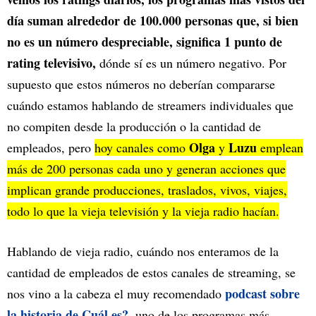
día suman alrededor de 100.000 personas que, si bien
no es un número despreciable, significa 1 punto de
rating televisivo,
dónde sí es un número negativo. Por
supuesto que estos números no deberían compararse
cuándo estamos hablando de streamers individuales que
no compiten desde la producción o la cantidad de
Olga
Luzu
empleados, pero
hoy canales como
y
emplean
más de 200 personas cada uno y generan acciones que
implican grande producciones, traslados, vivos, viajes,
todo lo que la vieja televisión y la vieja radio hacían.
Hablando de vieja radio, cuándo nos enteramos de la
cantidad de empleados de estos canales de streaming, se
podcast sobre
nos vino a la cabeza el muy recomendado
la historia de Cuál es?
, uno de los programas más