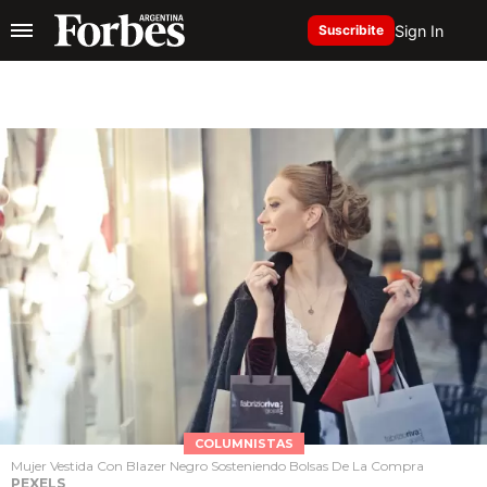
Sign In
Suscribite
COLUMNISTAS
Mujer Vestida Con Blazer Negro Sosteniendo Bolsas De La Compra
PEXELS