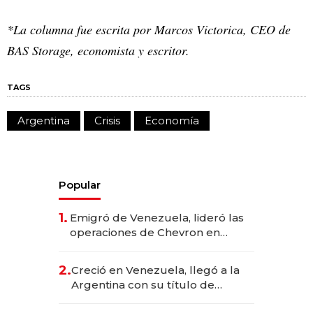
*La columna fue escrita por Marcos Victorica, CEO de
BAS Storage, economista y escritor.
TAGS
Argentina
Crisis
Economía
Popular
1.
Emigró de Venezuela, lideró las
operaciones de Chevron en
EE.UU. y hoy es la única mujer
CEO en Vaca Muerta
2.
Creció en Venezuela, llegó a la
Argentina con su título de
abogado y construyó un imperio