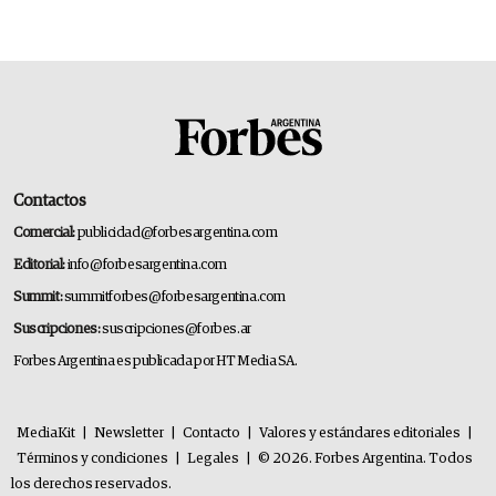
Contactos
Comercial:
publicidad@forbesargentina.com
Editorial:
info@forbesargentina.com
Summit:
summitforbes@forbesargentina.com
Suscripciones:
suscripciones@forbes.ar
Forbes Argentina es publicada por HT Media SA.
MediaKit
|
Newsletter
|
Contacto
|
Valores y estándares editoriales
|
Términos y condiciones
|
Legales
|
© 2026. Forbes Argentina. Todos
los derechos reservados.