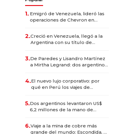
1.
Emigró de Venezuela, lideró las
operaciones de Chevron en
EE.UU. y hoy es la única mujer
CEO en Vaca Muerta
2.
Creció en Venezuela, llegó a la
Argentina con su título de
abogado y construyó un imperio
gastronómico que revoluciona
3.
De Paredes y Lisandro Martínez
las marcas "fast premium"
a Mirtha Legrand: dos argentinos
impulsan el negocio del wellness
deportivo y el cuidado corporal
4.
El nuevo lujo corporativo: por
qué en Perú los viajes de
negocios dejan de ser reuniones
para convertirse en experiencias
5.
Dos argentinos levantaron US$
transformadoras
6,2 millones de la mano de
Rauch, Englebienne y Woloski
6.
Viaje a la mina de cobre más
grande del mundo: Escondida, el