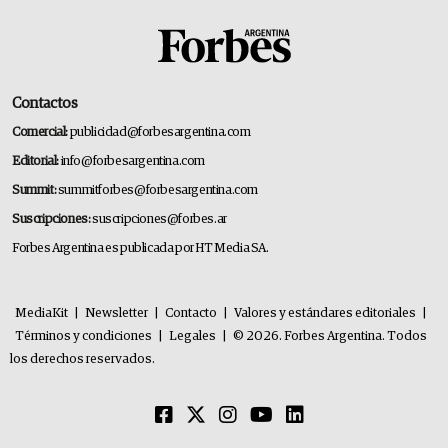
Contactos
Comercial:
publicidad@forbesargentina.com
Editorial:
info@forbesargentina.com
Summit:
summitforbes@forbesargentina.com
Suscripciones:
suscripciones@forbes.ar
Forbes Argentina es publicada por HT Media SA.
MediaKit
|
Newsletter
|
Contacto
|
Valores y estándares editoriales
|
Términos y condiciones
|
Legales
|
© 2026. Forbes Argentina. Todos
los derechos reservados.