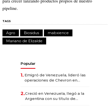
para crecer lanzando productos propios de nuestro
pipeline.
TAGS
Agro
Biosidus
mabxience
Mariano de Elizalde
Popular
1.
Emigró de Venezuela, lideró las
operaciones de Chevron en
EE.UU. y hoy es la única mujer
CEO en Vaca Muerta
2.
Creció en Venezuela, llegó a la
Argentina con su título de
abogado y construyó un imperio
gastronómico que revoluciona