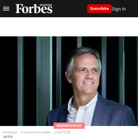
Sign In
Suscribite
BRANDVOICE
biosidus - mariano elizalde - _c4a7018
WEB