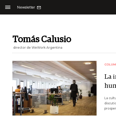
Newsletter
Tomás Calusio
director de WeWork Argentina
COLUM
La 
hum
La cult
discuti
prosper