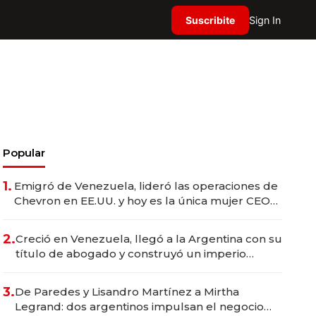
Suscribite
Sign In
Popular
1.
Emigró de Venezuela, lideró las operaciones de
Chevron en EE.UU. y hoy es la única mujer CEO
en Vaca Muerta
2.
Creció en Venezuela, llegó a la Argentina con su
título de abogado y construyó un imperio
gastronómico que revoluciona las marcas "fast
premium"
3.
De Paredes y Lisandro Martínez a Mirtha
Legrand: dos argentinos impulsan el negocio