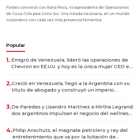
Forbes conversó con Iliana Reza, Vicepresidenta de Operaciones
de Coca-Cola para Cono Sur. Una mirada necesaria, en un mundo
corporativo con cada vez más presencia femenina.
Popular
1.
Emigró de Venezuela, lideró las operaciones de
Chevron en EE.UU. y hoy es la única mujer CEO en
Vaca Muerta
2.
Creció en Venezuela, llegó a la Argentina con su
título de abogado y construyó un imperio
gastronómico que revoluciona las marcas "fast
premium"
3.
De Paredes y Lisandro Martínez a Mirtha Legrand:
dos argentinos impulsan el negocio del wellness
deportivo y el cuidado corporal
4.
Philip Anschutz, el magnate petrolero y rey del
entretenimiento que va por la licitación de