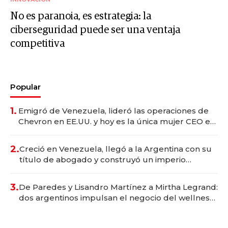
No es paranoia, es estrategia: la
ciberseguridad puede ser una ventaja
competitiva
Popular
1.
Emigró de Venezuela, lideró las operaciones de
Chevron en EE.UU. y hoy es la única mujer CEO en
Vaca Muerta
2.
Creció en Venezuela, llegó a la Argentina con su
título de abogado y construyó un imperio
gastronómico que revoluciona las marcas "fast
premium"
3.
De Paredes y Lisandro Martínez a Mirtha Legrand:
dos argentinos impulsan el negocio del wellness
deportivo y el cuidado corporal