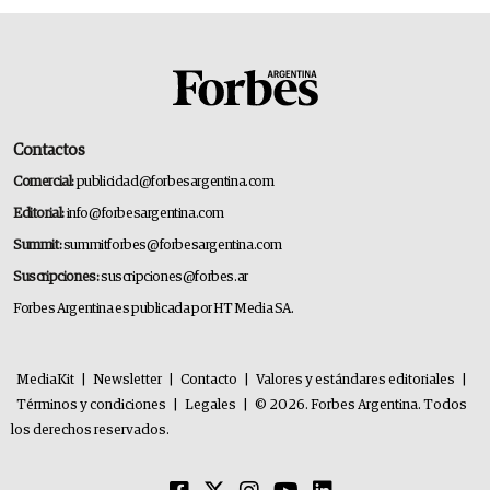
Contactos
Comercial:
publicidad@forbesargentina.com
Editorial:
info@forbesargentina.com
Summit:
summitforbes@forbesargentina.com
Suscripciones:
suscripciones@forbes.ar
Forbes Argentina es publicada por HT Media SA.
MediaKit
|
Newsletter
|
Contacto
|
Valores y estándares editoriales
|
Términos y condiciones
|
Legales
|
© 2026. Forbes Argentina. Todos
los derechos reservados.