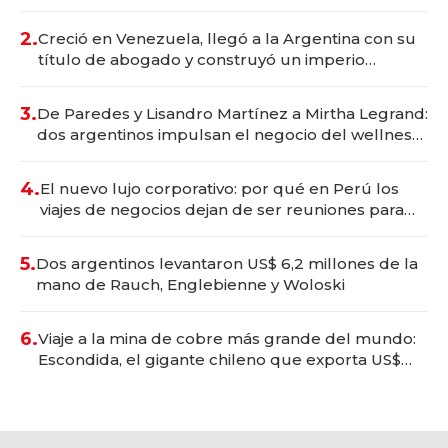
Vaca Muerta
2.
Creció en Venezuela, llegó a la Argentina con su
título de abogado y construyó un imperio
gastronómico que revoluciona las marcas "fast
premium"
3.
De Paredes y Lisandro Martínez a Mirtha Legrand:
dos argentinos impulsan el negocio del wellness
deportivo y el cuidado corporal
4.
El nuevo lujo corporativo: por qué en Perú los
viajes de negocios dejan de ser reuniones para
convertirse en experiencias transformadoras
5.
Dos argentinos levantaron US$ 6,2 millones de la
mano de Rauch, Englebienne y Woloski
6.
Viaje a la mina de cobre más grande del mundo:
Escondida, el gigante chileno que exporta US$
14.000 millones anuales