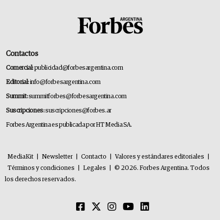
Contactos
Comercial:
publicidad@forbesargentina.com
Editorial:
info@forbesargentina.com
Summit:
summitforbes@forbesargentina.com
Suscripciones:
suscripciones@forbes.ar
Forbes Argentina es publicada por HT Media SA.
MediaKit
|
Newsletter
|
Contacto
|
Valores y estándares editoriales
|
Términos y condiciones
|
Legales
|
© 2026. Forbes Argentina. Todos
los derechos reservados.