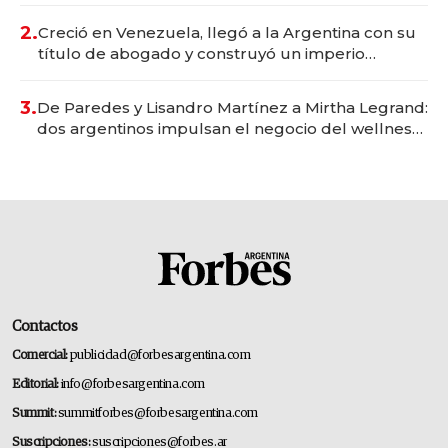
2.
Creció en Venezuela, llegó a la Argentina con su
título de abogado y construyó un imperio
gastronómico que revoluciona las marcas "fast
premium"
3.
De Paredes y Lisandro Martínez a Mirtha Legrand:
dos argentinos impulsan el negocio del wellness
deportivo y el cuidado corporal
Contactos
Comercial:
publicidad@forbesargentina.com
Editorial:
info@forbesargentina.com
Summit:
summitforbes@forbesargentina.com
Suscripciones:
suscripciones@forbes.ar