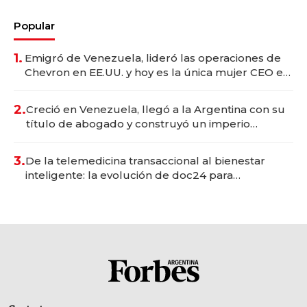
Popular
1.
Emigró de Venezuela, lideró las operaciones de
Chevron en EE.UU. y hoy es la única mujer CEO en
Vaca Muerta
2.
Creció en Venezuela, llegó a la Argentina con su
título de abogado y construyó un imperio
gastronómico que revoluciona las marcas "fast
premium"
3.
De la telemedicina transaccional al bienestar
inteligente: la evolución de doc24 para
transformar a las organizaciones