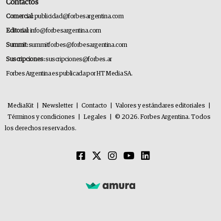
Contactos
Comercial:
publicidad@forbesargentina.com
Editorial:
info@forbesargentina.com
Summit:
summitforbes@forbesargentina.com
Suscripciones:
suscripciones@forbes.ar
Forbes Argentina es publicada por HT Media SA.
MediaKit
|
Newsletter
|
Contacto
|
Valores y estándares editoriales
|
Términos y condiciones
|
Legales
|
© 2026. Forbes Argentina. Todos
los derechos reservados.