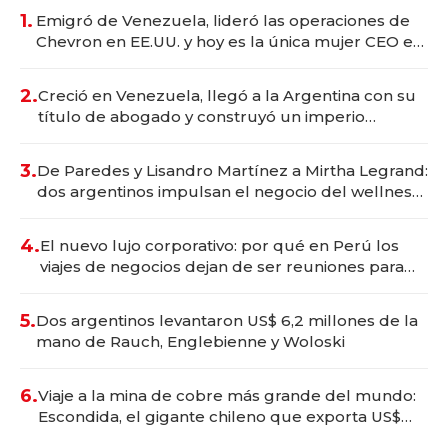
1.
Emigró de Venezuela, lideró las operaciones de
Chevron en EE.UU. y hoy es la única mujer CEO en
Vaca Muerta
2.
Creció en Venezuela, llegó a la Argentina con su
título de abogado y construyó un imperio
gastronómico que revoluciona las marcas "fast
premium"
3.
De Paredes y Lisandro Martínez a Mirtha Legrand:
dos argentinos impulsan el negocio del wellness
deportivo y el cuidado corporal
4.
El nuevo lujo corporativo: por qué en Perú los
viajes de negocios dejan de ser reuniones para
convertirse en experiencias transformadoras
5.
Dos argentinos levantaron US$ 6,2 millones de la
mano de Rauch, Englebienne y Woloski
6.
Viaje a la mina de cobre más grande del mundo:
Escondida, el gigante chileno que exporta US$
14.000 millones anuales