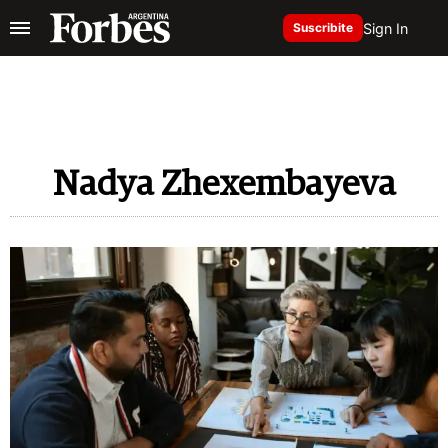
Sign In
Suscribite
Nadya Zhexembayeva