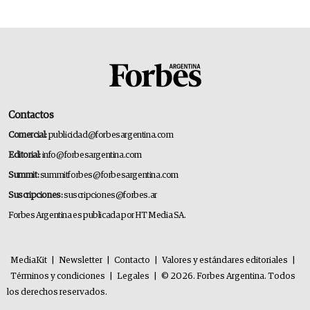
Contactos
Comercial:
publicidad@forbesargentina.com
Editorial:
info@forbesargentina.com
Summit:
summitforbes@forbesargentina.com
Suscripciones:
suscripciones@forbes.ar
Forbes Argentina es publicada por HT Media SA.
MediaKit
|
Newsletter
|
Contacto
|
Valores y estándares editoriales
|
Términos y condiciones
|
Legales
|
© 2026. Forbes Argentina. Todos
los derechos reservados.