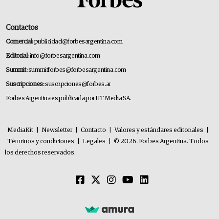
Contactos
Comercial:
publicidad@forbesargentina.com
Editorial:
info@forbesargentina.com
Summit:
summitforbes@forbesargentina.com
Suscripciones:
suscripciones@forbes.ar
Forbes Argentina es publicada por HT Media SA.
MediaKit
|
Newsletter
|
Contacto
|
Valores y estándares editoriales
|
Términos y condiciones
|
Legales
|
© 2026. Forbes Argentina. Todos
los derechos reservados.