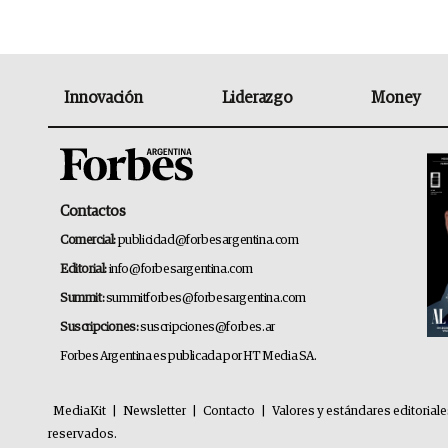
Innovación
Liderazgo
Money
Contactos
Comercial:
publicidad@forbesargentina.com
Editorial:
info@forbesargentina.com
Summit:
summitforbes@forbesargentina.com
Suscripciones:
suscripciones@forbes.ar
Forbes Argentina es publicada por HT Media SA.
MediaKit
|
Newsletter
|
Contacto
|
Valores y estándares editorial
reservados.