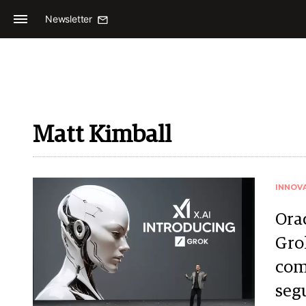
Newsletter
Matt Kimball
INNOV
Orac
Grok
com
seg