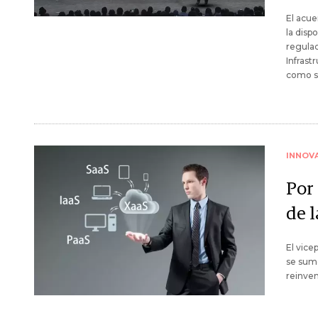
El acue
la disp
regulac
Infrast
como sa
INNOV
Por 
de l
El vice
se sume
reinven