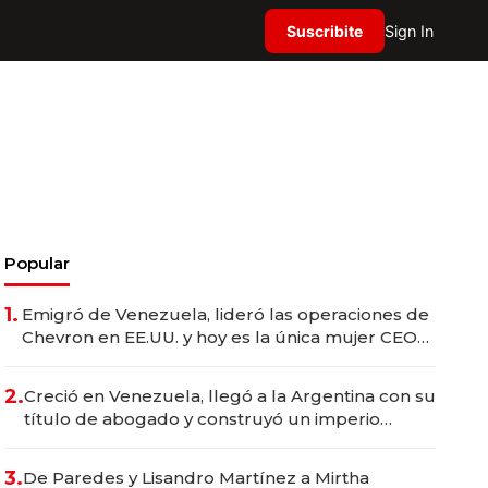
Suscribite
Sign In
Popular
1.
Emigró de Venezuela, lideró las operaciones de
Chevron en EE.UU. y hoy es la única mujer CEO
en Vaca Muerta
2.
Creció en Venezuela, llegó a la Argentina con su
título de abogado y construyó un imperio
gastronómico que revoluciona las marcas "fast
premium"
3.
De Paredes y Lisandro Martínez a Mirtha