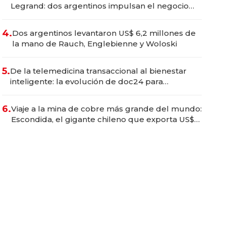
Legrand: dos argentinos impulsan el negocio
del wellness deportivo y el cuidado corporal
4.
Dos argentinos levantaron US$ 6,2 millones de
la mano de Rauch, Englebienne y Woloski
5.
De la telemedicina transaccional al bienestar
inteligente: la evolución de doc24 para
transformar a las organizaciones
6.
Viaje a la mina de cobre más grande del mundo:
Escondida, el gigante chileno que exporta US$
14.000 millones anuales