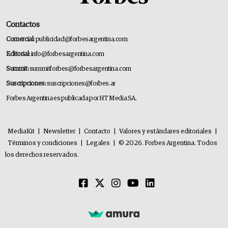
Contactos
Comercial:
publicidad@forbesargentina.com
Editorial:
info@forbesargentina.com
Summit:
summitforbes@forbesargentina.com
Suscripciones:
suscripciones@forbes.ar
Forbes Argentina es publicada por HT Media SA.
MediaKit
|
Newsletter
|
Contacto
|
Valores y estándares editoriales
|
Términos y condiciones
|
Legales
|
© 2026. Forbes Argentina. Todos
los derechos reservados.