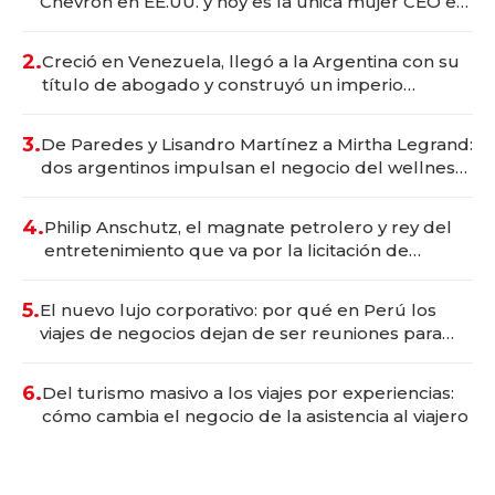
Chevron en EE.UU. y hoy es la única mujer CEO en
Vaca Muerta
2.
Creció en Venezuela, llegó a la Argentina con su
título de abogado y construyó un imperio
gastronómico que revoluciona las marcas "fast
premium"
3.
De Paredes y Lisandro Martínez a Mirtha Legrand:
dos argentinos impulsan el negocio del wellness
deportivo y el cuidado corporal
4.
Philip Anschutz, el magnate petrolero y rey del
entretenimiento que va por la licitación de
Tecnópolis junto a Fénix
5.
El nuevo lujo corporativo: por qué en Perú los
viajes de negocios dejan de ser reuniones para
convertirse en experiencias transformadoras
6.
Del turismo masivo a los viajes por experiencias:
cómo cambia el negocio de la asistencia al viajero