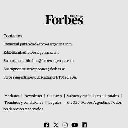
Contactos
Comercial:
publicidad@forbesargentina.com
Editorial:
info@forbesargentina.com
Summit:
summitforbes@forbesargentina.com
Suscripciones:
suscripciones@forbes.ar
Forbes Argentina es publicada por HT Media SA.
MediaKit
|
Newsletter
|
Contacto
|
Valores y estándares editoriales
|
Términos y condiciones
|
Legales
|
© 2026. Forbes Argentina. Todos
los derechos reservados.