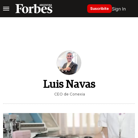
Sign In
Suscribite
Luis Navas
CEO de Conexia