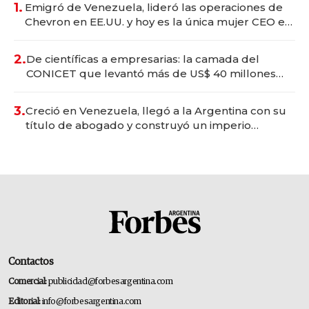
1.
Emigró de Venezuela, lideró las operaciones de
Chevron en EE.UU. y hoy es la única mujer CEO en
Vaca Muerta
2.
De científicas a empresarias: la camada del
CONICET que levantó más de US$ 40 millones
para fundar startups biotech
3.
Creció en Venezuela, llegó a la Argentina con su
título de abogado y construyó un imperio
gastronómico que revoluciona las marcas "fast
premium"
Contactos
Comercial:
publicidad@forbesargentina.com
Editorial:
info@forbesargentina.com