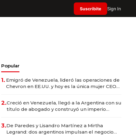
Suscribite
Sign In
Popular
1.
Emigró de Venezuela, lideró las operaciones de
Chevron en EE.UU. y hoy es la única mujer CEO
en Vaca Muerta
2.
Creció en Venezuela, llegó a la Argentina con su
título de abogado y construyó un imperio
gastronómico que revoluciona las marcas "fast
premium"
3.
De Paredes y Lisandro Martínez a Mirtha
Legrand: dos argentinos impulsan el negocio