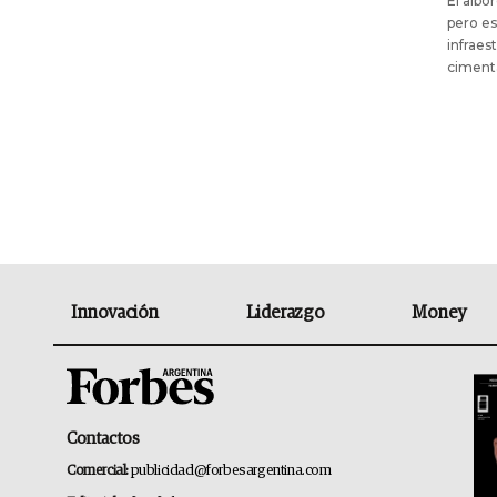
El albo
pero es
infraes
cimenta
Innovación
Liderazgo
Money
Contactos
Comercial:
publicidad@forbesargentina.com