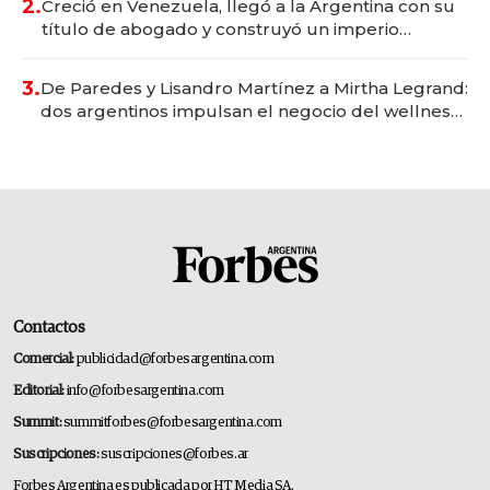
2.
Creció en Venezuela, llegó a la Argentina con su
título de abogado y construyó un imperio
gastronómico que revoluciona las marcas "fast
premium"
3.
De Paredes y Lisandro Martínez a Mirtha Legrand:
dos argentinos impulsan el negocio del wellness
deportivo y el cuidado corporal
Contactos
Comercial:
publicidad@forbesargentina.com
Editorial:
info@forbesargentina.com
Summit:
summitforbes@forbesargentina.com
Suscripciones:
suscripciones@forbes.ar
Forbes Argentina es publicada por HT Media SA.