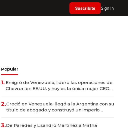
Suscribite
Sign In
Popular
1.
Emigró de Venezuela, lideró las operaciones de
Chevron en EE.UU. y hoy es la única mujer CEO
en Vaca Muerta
2.
Creció en Venezuela, llegó a la Argentina con su
título de abogado y construyó un imperio
gastronómico que revoluciona las marcas "fast
premium"
3.
De Paredes y Lisandro Martínez a Mirtha