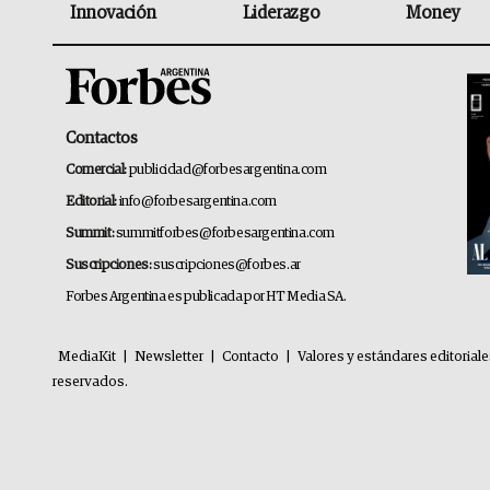
Innovación
Liderazgo
Money
Contactos
Comercial:
publicidad@forbesargentina.com
Editorial:
info@forbesargentina.com
Summit:
summitforbes@forbesargentina.com
Suscripciones:
suscripciones@forbes.ar
Forbes Argentina es publicada por HT Media SA.
MediaKit
|
Newsletter
|
Contacto
|
Valores y estándares editorial
reservados.