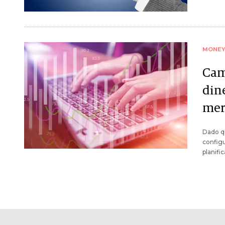
MONE
Cam
din
mer
Dado qu
configu
planifi