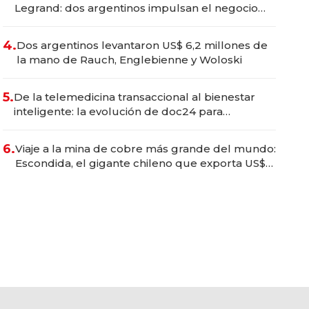
Legrand: dos argentinos impulsan el negocio
del wellness deportivo y el cuidado corporal
4.
Dos argentinos levantaron US$ 6,2 millones de
la mano de Rauch, Englebienne y Woloski
5.
De la telemedicina transaccional al bienestar
inteligente: la evolución de doc24 para
transformar a las organizaciones
6.
Viaje a la mina de cobre más grande del mundo:
Escondida, el gigante chileno que exporta US$
14.000 millones anuales