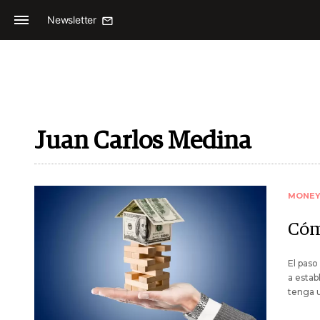
Newsletter
Juan Carlos Medina
MONE
Cóm
El paso
a estab
tenga u