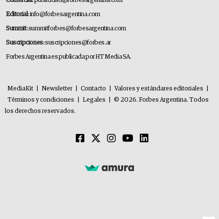
Comercial:
publicidad@forbesargentina.com
Editorial:
info@forbesargentina.com
Summit:
summitforbes@forbesargentina.com
Suscripciones:
suscripciones@forbes.ar
Forbes Argentina es publicada por HT Media SA.
MediaKit
|
Newsletter
|
Contacto
|
Valores y estándares editoriales
|
Términos y condiciones
|
Legales
|
© 2026. Forbes Argentina. Todos
los derechos reservados.