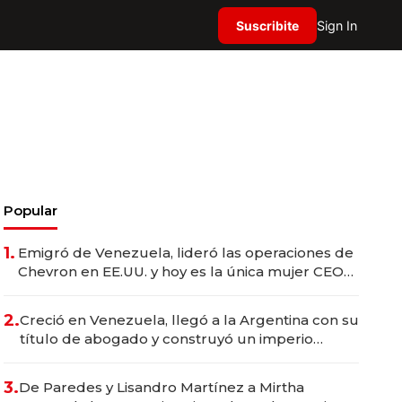
Suscribite
Sign In
Popular
1.
Emigró de Venezuela, lideró las operaciones de
Chevron en EE.UU. y hoy es la única mujer CEO
en Vaca Muerta
2.
Creció en Venezuela, llegó a la Argentina con su
título de abogado y construyó un imperio
gastronómico que revoluciona las marcas "fast
premium"
3.
De Paredes y Lisandro Martínez a Mirtha