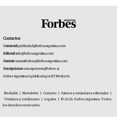
Contactos
Comercial:
publicidad@forbesargentina.com
Editorial:
info@forbesargentina.com
Summit:
summitforbes@forbesargentina.com
Suscripciones:
suscripciones@forbes.ar
Forbes Argentina es publicada por HT Media SA.
MediaKit
|
Newsletter
|
Contacto
|
Valores y estándares editoriales
|
Términos y condiciones
|
Legales
|
© 2026. Forbes Argentina. Todos
los derechos reservados.