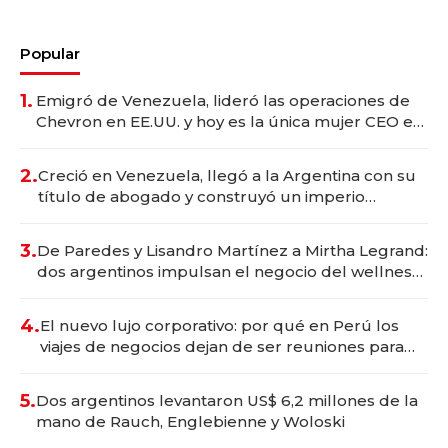
Popular
1.
Emigró de Venezuela, lideró las operaciones de
Chevron en EE.UU. y hoy es la única mujer CEO en
Vaca Muerta
2.
Creció en Venezuela, llegó a la Argentina con su
título de abogado y construyó un imperio
gastronómico que revoluciona las marcas "fast
premium"
3.
De Paredes y Lisandro Martínez a Mirtha Legrand:
dos argentinos impulsan el negocio del wellness
deportivo y el cuidado corporal
4.
El nuevo lujo corporativo: por qué en Perú los
viajes de negocios dejan de ser reuniones para
convertirse en experiencias transformadoras
5.
Dos argentinos levantaron US$ 6,2 millones de la
mano de Rauch, Englebienne y Woloski