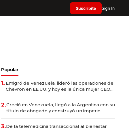
Suscribite
Sign In
Popular
1.
Emigró de Venezuela, lideró las operaciones de
Chevron en EE.UU. y hoy es la única mujer CEO
en Vaca Muerta
2.
Creció en Venezuela, llegó a la Argentina con su
título de abogado y construyó un imperio
gastronómico que revoluciona las marcas "fast
premium"
3.
De la telemedicina transaccional al bienestar