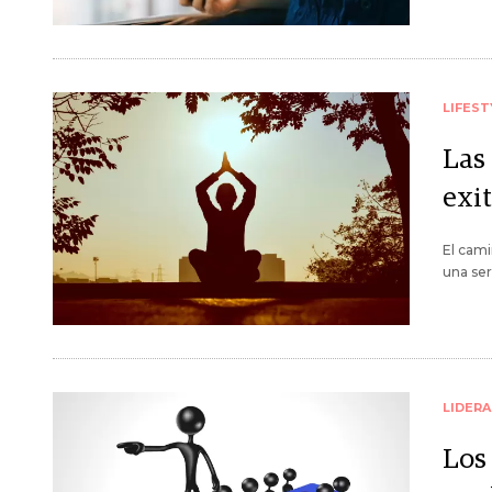
LIFEST
Las 
exi
El cami
una ser
LIDER
Los