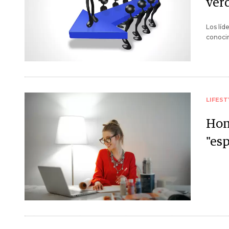
ver
Los líd
conocim
LIFEST
Hom
"esp