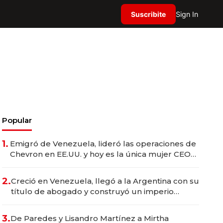
Suscribite
Sign In
Popular
1.
Emigró de Venezuela, lideró las operaciones de
Chevron en EE.UU. y hoy es la única mujer CEO
en Vaca Muerta
2.
Creció en Venezuela, llegó a la Argentina con su
título de abogado y construyó un imperio
gastronómico que revoluciona las marcas "fast
premium"
3.
De Paredes y Lisandro Martínez a Mirtha