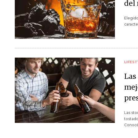
del
Elegido
caracte
LIFEST
Las
mej
pre
Las sto
tostado
Conocé