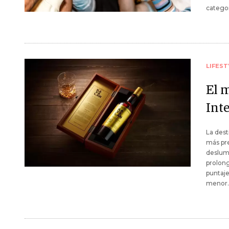
categor
LIFEST
El 
Int
La dest
más pre
deslumb
prolong
puntaje
menor.