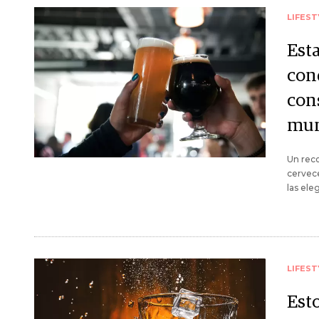
LIFEST
Esta
conq
con
mun
Un reco
cervece
las ele
LIFEST
Est