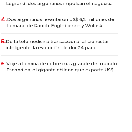
Legrand: dos argentinos impulsan el negocio
del wellness deportivo y el cuidado corporal
4.
Dos argentinos levantaron US$ 6,2 millones de
la mano de Rauch, Englebienne y Woloski
5.
De la telemedicina transaccional al bienestar
inteligente: la evolución de doc24 para
transformar a las organizaciones
6.
Viaje a la mina de cobre más grande del mundo:
Escondida, el gigante chileno que exporta US$
14.000 millones anuales