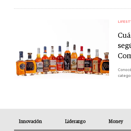
LIFEST
Cuá
seg
Com
Conocé 
categor
Innovación
Liderazgo
Money