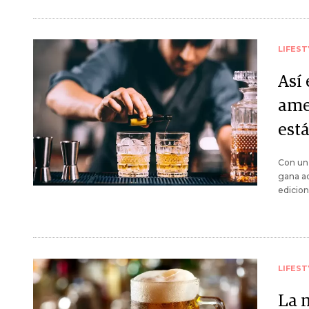
LIFEST
Así
ame
est
Con un 
gana ad
edicion
LIFEST
La 