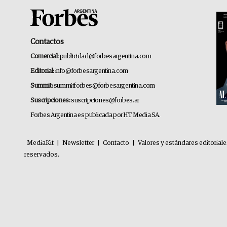
Contactos
Comercial:
publicidad@forbesargentina.com
Editorial:
info@forbesargentina.com
Summit:
summitforbes@forbesargentina.com
Suscripciones:
suscripciones@forbes.ar
Forbes Argentina es publicada por HT Media SA.
MediaKit
|
Newsletter
|
Contacto
|
Valores y estándares editorial
reservados.