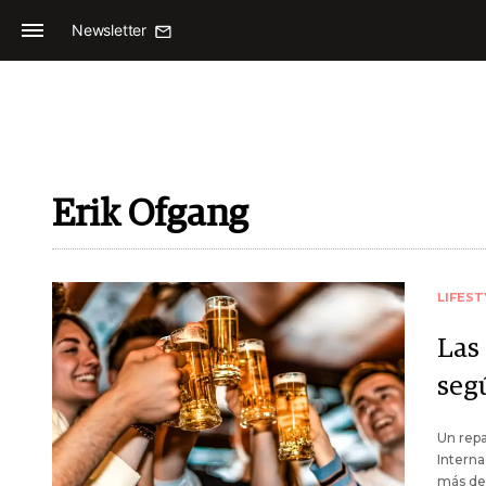
Newsletter
Erik Ofgang
LIFEST
Las
seg
Un repa
Interna
más de 