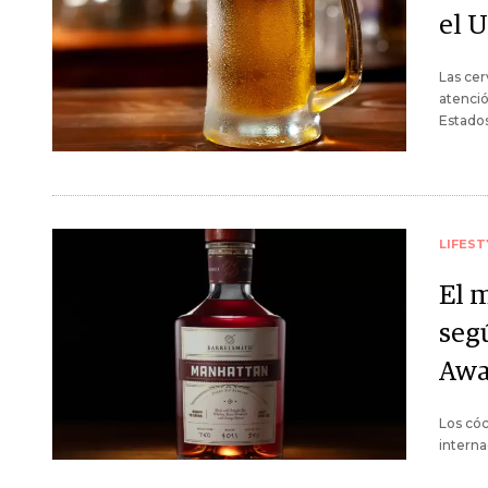
el 
Las cer
atenció
Estados
LIFEST
El 
seg
Awa
Los cóc
interna