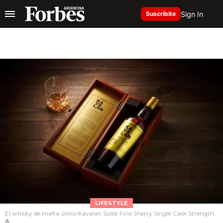
Sign In
Suscribite
LIFESTYLE
El whisky de malta único Kavalan Solist Fino Sherry Single Cask Strength
A