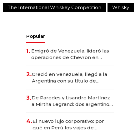
The International Whiskey Competition
Whisky
Popular
1.
Emigró de Venezuela, lideró las
operaciones de Chevron en
EE.UU. y hoy es la única mujer
CEO en Vaca Muerta
2.
Creció en Venezuela, llegó a la
Argentina con su título de
abogado y construyó un imperio
gastronómico que revoluciona
3.
De Paredes y Lisandro Martínez
las marcas "fast premium"
a Mirtha Legrand: dos argentinos
impulsan el negocio del wellness
deportivo y el cuidado corporal
4.
El nuevo lujo corporativo: por
qué en Perú los viajes de
negocios dejan de ser reuniones