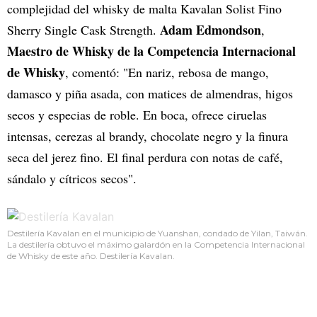
complejidad del whisky de malta Kavalan Solist Fino
Adam Edmondson
Sherry Single Cask Strength.
,
Maestro de Whisky de la Competencia Internacional
de Whisky
, comentó: "En nariz, rebosa de mango,
damasco y piña asada, con matices de almendras, higos
secos y especias de roble. En boca, ofrece ciruelas
intensas, cerezas al brandy, chocolate negro y la finura
seca del jerez fino. El final perdura con notas de café,
sándalo y cítricos secos".
Destilería Kavalan en el municipio de Yuanshan, condado de Yilan, Taiwán.
La destilería obtuvo el máximo galardón en la Competencia Internacional
de Whisky de este año. Destilería Kavalan.