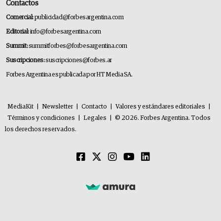
Contactos
Comercial:
publicidad@forbesargentina.com
Editorial:
info@forbesargentina.com
Summit:
summitforbes@forbesargentina.com
Suscripciones:
suscripciones@forbes.ar
Forbes Argentina es publicada por HT Media SA.
MediaKit
|
Newsletter
|
Contacto
|
Valores y estándares editoriales
|
Términos y condiciones
|
Legales
|
© 2026. Forbes Argentina. Todos
los derechos reservados.