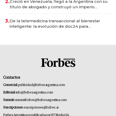
2.
Creció en Venezuela, llegó a la Argentina con su
título de abogado y construyó un imperio
gastronómico que revoluciona las marcas "fast
premium"
3.
De la telemedicina transaccional al bienestar
inteligente: la evolución de doc24 para
transformar a las organizaciones
Contactos
Comercial:
publicidad@forbesargentina.com
Editorial:
info@forbesargentina.com
Summit:
summitforbes@forbesargentina.com
Suscripciones:
suscripciones@forbes.ar
Forbes Argentina es publicada por HT Media SA.