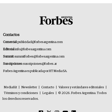
Contactos
Comercial:
publicidad@forbesargentina.com
Editorial:
info@forbesargentina.com
Summit:
summitforbes@forbesargentina.com
Suscripciones:
suscripciones@forbes.ar
Forbes Argentina es publicada por HT Media SA.
MediaKit
|
Newsletter
|
Contacto
|
Valores y estándares editoriales
|
Términos y condiciones
|
Legales
|
© 2026. Forbes Argentina. Todos
los derechos reservados.