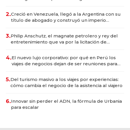
deportivo y el cuidado corporal
2.
Creció en Venezuela, llegó a la Argentina con su
título de abogado y construyó un imperio
gastronómico que revoluciona las marcas "fast
premium"
3.
Philip Anschutz, el magnate petrolero y rey del
entretenimiento que va por la licitación de
Tecnópolis junto a Fénix
4.
El nuevo lujo corporativo: por qué en Perú los
viajes de negocios dejan de ser reuniones para
convertirse en experiencias transformadoras
5.
Del turismo masivo a los viajes por experiencias:
cómo cambia el negocio de la asistencia al viajero
6.
Innovar sin perder el ADN, la fórmula de Urbania
para escalar